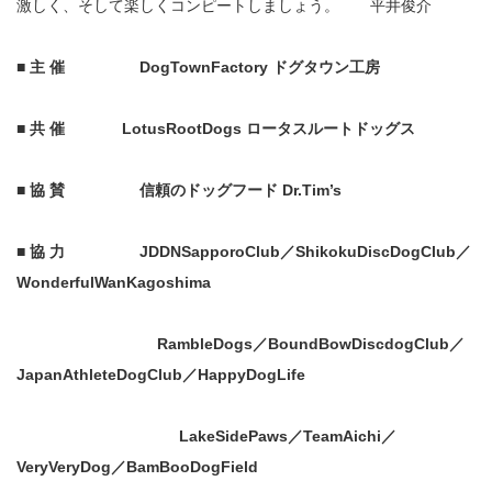
激しく、そして楽しくコンピートしましょう。 平井俊介
■ 主 催
DogTownFactory
ドグタウン工房
■ 共 催
LotusRootDogs
ロータスルートドッグス
■ 協 賛
信頼のドッグフード Dr.Tim
’
s
■
協 力
JDDNSapporoClub
／ShikokuDiscDogClub／
WonderfulWanKagoshima
RambleDogs
／BoundBowDiscdogClub／
JapanAthleteDogClub／HappyDogLife
LakeSidePaws／TeamAichi／
VeryVeryDog／BamBooDogField