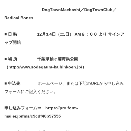
DogTownMaebashi
／DogTownClub／
Radical Bones
■ 日 時
12
月3,4日（土,日） AM８：００ より サインア
ップ開始
■
場 所
千葉県袖ヶ浦海浜公園
（
http://www.sodegaura-kaihinkoen.jp/
）
■
申込先
ホームページ、または下記のURLから申し込み
フォームにご記入ください。
申し込みフォーム⇒
https://pro.form-
mailer.jp/fms/c9cdf40b97555