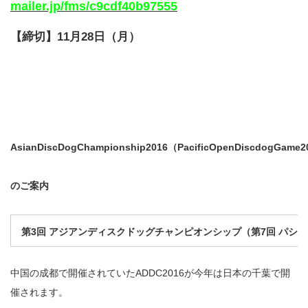
mailer.jp/fms/c9cdf40b97555
【締切】11月28日（月）
A
sian
D
isc
D
og
C
hampionship2016
（
P
acific
O
pen
D
iscdog
G
ame2
のご案内
第3回 アジアンディスクドッグチャンピオンシップ
（第7回 パシ
中国の成都で開催されていたADDC2016が今年は日本の千葉で開
催されます。