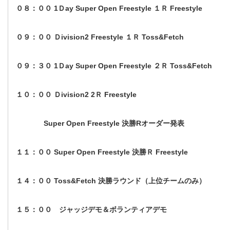
０８：００ 1Ｄay Super Open Freestyle １Ｒ Freestyle
０９：００ Ｄivision2 Freestyle １Ｒ Toss&Fetch
０９：３０ 1Ｄay Super Open Freestyle ２Ｒ Toss&Fetch
１０：００ Ｄivision2 2Ｒ Freestyle
Super Open Freestyle 決勝Rオーダー発表
１１：００ Super Open Freestyle 決勝Ｒ Freestyle
１４：００ Toss&Fetch 決勝ラウンド（上位チームのみ）
１５：００ ジャッジデモ＆ボランティアデモ