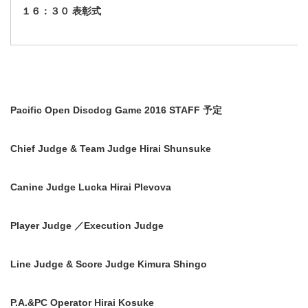
１６：３０ 表彰式
Pacific Open Discdog Game 2016 STAFF
予定
Chief Judge & Team Judge Hirai Shunsuke
Canine Judge Lucka Hirai Plevova
Player Judge
／Execution Judge
Line Judge & Score Judge Kimura Shingo
P.A.&PC Operator Hirai Kosuke