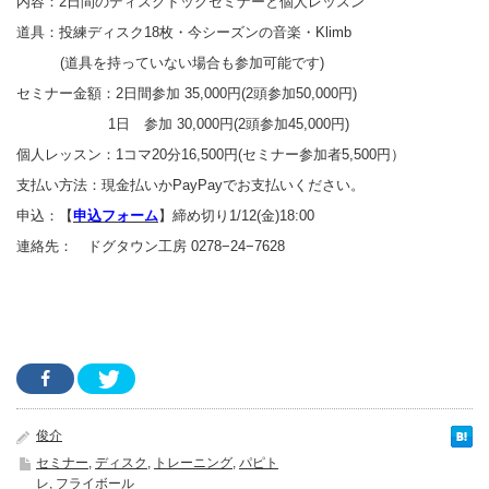
内容：2日間のディスクドッグセミナーと個人レッスン
道具：投練ディスク18枚・今シーズンの音楽・Klimb
(道具を持っていない場合も参加可能です)
セミナー⾦額：2日間参加 35,000円(2頭参加50,000円)
1日 参加 30,000円(2頭参加45,000円)
個人レッスン：1コマ20分16,500円(セミナー参加者5,500円）
支払い方法：現金払いかPayPayでお支払いください。
申込：【
申込フォーム
】締め切り1/12(金)18:00
連絡先： ドグタウン工房 0278−24−7628
俊介
セミナー
,
ディスク
,
トレーニング
,
パピト
レ
,
フライボール