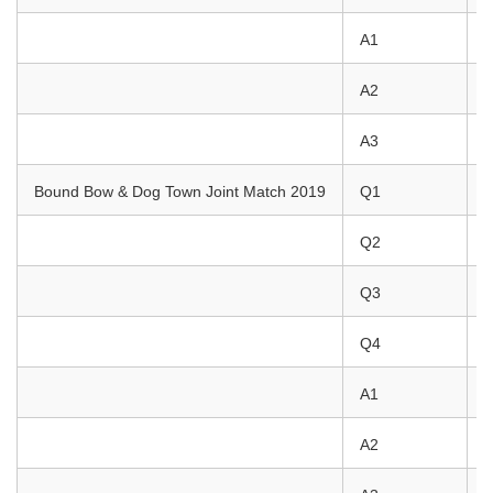
A1
T
A2
N
A3
K
Bound Bow & Dog Town Joint Match 2019
Q1
N
Q2
M
Q3
F
Q4
T
A1
T
A2
J