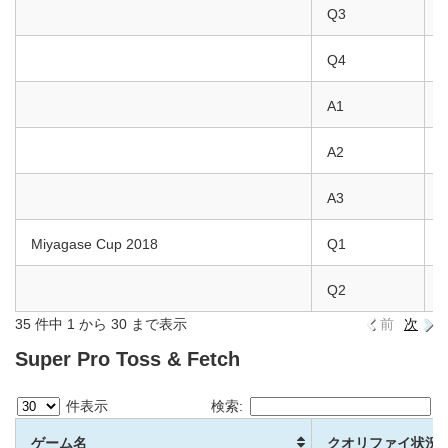
Q3
Q4
Y
A1
K
A2
M
A3
F
Miyagase Cup 2018
Q1
H
Q2
U
35 件中 1 から 30 まで表示
前
次
Super Pro Toss & Fetch
件表示
検索:
ゲーム名
クオリファイ状況