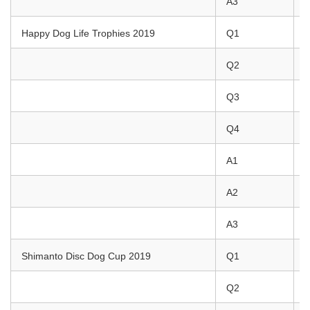
A3
K
Happy Dog Life Trophies 2019
Q1
K
Q2
Y
Q3
K
Q4
Y
A1
Y
A2
K
A3
S
Shimanto Disc Dog Cup 2019
Q1
L
Q2
F