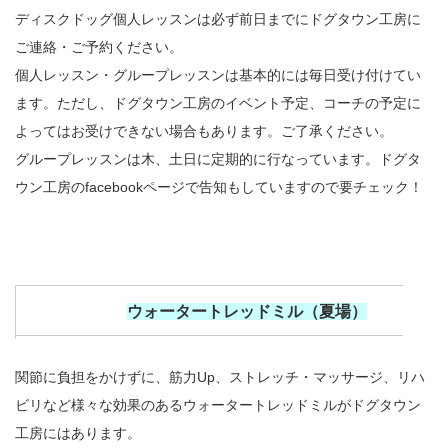
ディスクドッグ個人レッスンは必ず前日までにドグタウン工房に
ご連絡・ご予約ください。
グループレッスン
（3名以上で同一コーチのレッスン。時間は
個人レッスン・グループレッスンは基本的には毎日受け付けてい
ます。ただし、ドグタウン工房のイベント予定、コーチの予定に
よってはお受けできない場合もあります。ご了承ください。
預かりトレーニング
（預かり期間中にDTFスタッフが愛犬をト
グループレッスンは木、土日に定期的に行なっています。ドグタ
ウン工房のfacebookページで告知もしていますので要チェック！
ウォータートレッドミル（夏場）
セルフプラン
関節に負担をかけずに、筋力Up、ストレッチ・マッサージ、リハ
ビリなど様々な効果のあるウォータートレッドミルがドグタウン
サポートプラン（犬の出し入れなどをスタッフがサポート
工房にはあります。