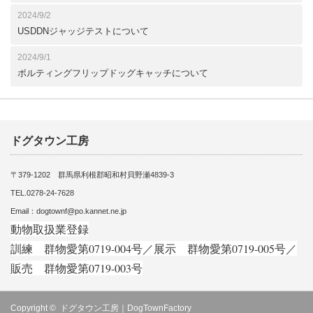
2024/9/2
USDDNジャッジテストについて
2024/9/1
ボルティングフリップドッグキャッチについて
ドグタウン工房
〒379-1202 群馬県利根郡昭和村貝野瀬4839-3
TEL.0278-24-7628
Email：dogtownf@po.kannet.ne.jp
動物取扱業登録
訓練 群物愛第0719-004号／展示 群物愛第0719-005号／
販売 群物愛第0719-003号
Copyright ©
ドグタウン工房｜DogTownFactory