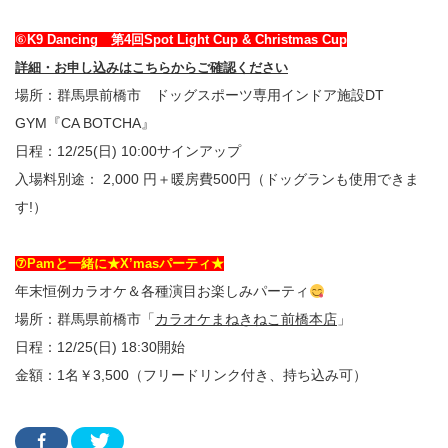
⑥
K9 Dancing 第4回Spot Light Cup & Christmas Cup
詳細・お申し込みはこちらからご確認ください
場所：群馬県前橋市 ドッグスポーツ専用インドア施設DT
GYM『CA BOTCHA』
日程：12/25(日) 10:00サインアップ
⼊場料別途： 2,000 円＋暖房費500円（ドッグランも使用できま
す!）
⑦Pamと一緒に★X’masパーティ★
年末恒例カラオケ＆各種演目お楽しみパーティ
場所：群馬県前橋市「
カラオケまねきねこ前橋本店
」
日程：12/25(日) 18:30開始
金額：1名￥3,500（フリードリンク付き、持ち込み可）