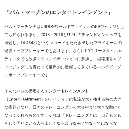
『パム・マーチンのエンタートレインメント』
パム・マーチン氏はUSDDNワールドファイナルのK9ジャッジとし
ても知られるほか、2015・2016とU-FLIのチャンピオンシップを
連覇し、14.464秒というレコードをたたき出したフライボールの
現役トッププレーヤーでもあります。さらにK9フリースタイルや
ディスクでも数多くのコンペティションに参加し、組織運営やジ
ャッジングにも携わって世界的に活躍してきているマルチドッグ
スポーツプレーヤーです。
そんなパムの提唱する
エンタートレインメント
（EnterTRAINment）
のアイディアは私達が犬と接する時の大き
な指針となり、日々のトレーニングから大会中まで大きな助けと
なってくれるものです。それは『トレーニングとは、自分も犬も
そして周りにいる人も楽しくなるようなモノでなくてはならな