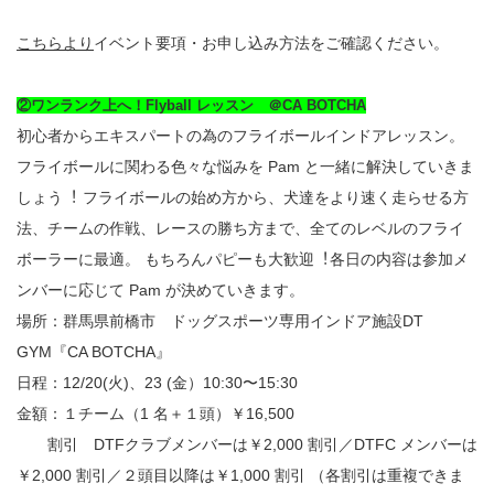
こちらより
イベント要項・お申し込み方法をご確認ください。
②ワンランク上へ！Flyball レッスン
＠CA BOTCHA
初⼼者からエキスパートの為のフライボールインドアレッスン。
フライボールに関わる色々な悩みを Pam と⼀緒に解決していきま
しょう︕ フライボールの始め方から、犬達をより速く走らせる方
法、チームの作戦、レースの勝ち方まで、全てのレベルのフライ
ボーラーに最適。 もちろんパピーも大歓迎︕各日の内容は参加メ
ンバーに応じて Pam が決めていきます。
場所：群馬県前橋市 ドッグスポーツ専用インドア施設DT
GYM『CA BOTCHA』
日程：12/20(火)、23 (⾦）10:30〜15:30
⾦額：１チーム（1 名＋１頭）￥16,500
割引 DTFクラブメンバーは￥2,000 割引／DTFC メンバーは
￥2,000 割引／２頭目以降は￥1,000 割引 （各割引は重複できま