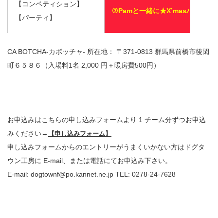
【コンペティション】
⑦Pamと一緒に★X’masパーティ
【パーティ】
③On-Demand 個人クリニック
CA BOTCHA-カボッチャ- 所在地： 〒371-0813 群馬県前橋市後閑
26（月）
＠DTF メインフィール
町６５８­６（⼊場料1名 2,000 円＋暖房費500円）
【クリニック】
お申込みはこちらの申し込みフォームより 1 チーム分ずつお申込
みください→
【申し込みフォーム】
申し込みフォームからのエントリーがうまくいかない方はドグタ
ウン工房に E-mail、または電話にてお申込み下さい。
E-mail: dogtownf@po.kannet.ne.jp TEL: 0278-24-7628