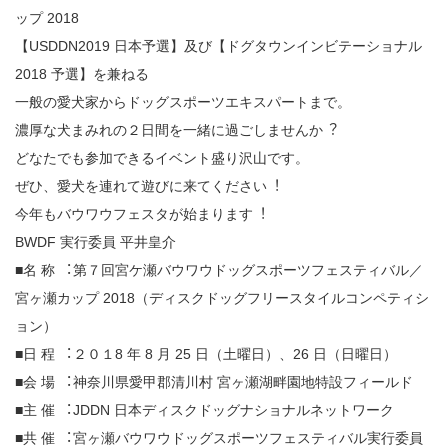
ップ 2018
【USDDN2019 日本予選】及び【ドグタウンインビテーショナル
2018 予選】を兼ねる
一般の愛犬家からドッグスポーツエキスパートまで。
濃厚な犬まみれの２⽇間を一緒に過ごしませんか︖
どなたでも参加できるイベント盛り沢山です。
ぜひ、愛犬を連れて遊びに来てください︕
今年もバウワウフェスタが始まります︕
BWDF 実⾏委員 平井皇介
■名 称 ︓第７回宮ケ瀬バウワウドッグスポーツフェスティバル／
宮ヶ瀬カップ 2018（ディスクドッグフリースタイルコンペティシ
ョン）
■⽇ 程 ︓２０１8 年 8 月 25 ⽇（土曜⽇）、26 ⽇（⽇曜⽇）
■会 場 ︓神奈川県愛甲郡清川村 宮ヶ瀬湖畔園地特設フィールド
■主 催 ︓JDDN ⽇本ディスクドッグナショナルネットワーク
■共 催 ︓宮ヶ瀬バウワウドッグスポーツフェスティバル実⾏委員