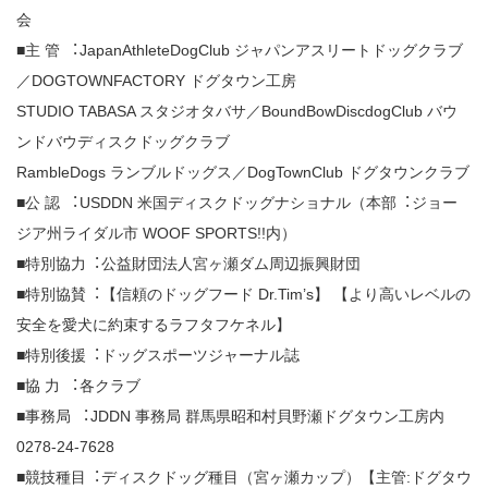
会
■主 管 ︓JapanAthleteDogClub ジャパンアスリートドッグクラブ
／DOGTOWNFACTORY ドグタウン工房
STUDIO TABASA スタジオタバサ／BoundBowDiscdogClub バウ
ンドバウディスクドッグクラブ
RambleDogs ランブルドッグス／DogTownClub ドグタウンクラブ
■公 認 ︓USDDN ⽶国ディスクドッグナショナル（本部︓ジョー
ジア州ライダル市 WOOF SPORTS!!内）
■特別協⼒︓公益財団法人宮ヶ瀬ダム周辺振興財団
■特別協賛︓【信頼のドッグフード Dr.Tim’s】 【より高いレベルの
安全を愛犬に約束するラフタフケネル】
■特別後援︓ドッグスポーツジャーナル誌
■協 ⼒ ︓各クラブ
■事務局 ︓JDDN 事務局 群馬県昭和村貝野瀬ドグタウン工房内
0278-24-7628
■競技種目︓ディスクドッグ種目（宮ヶ瀬カップ）【主管:ドグタウ