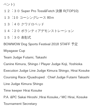
ベント)
１２︓３０ Super Pro Toss&Fetch 決勝 R(TOP10)
１３︓1０ コーシングレース 80ｍ
１３︓４０ クワドロペッド
１４︓２０ ボランティアデモンストレーション
１５︓３０ 表彰式
BOWWOW Dog Sports Festival 2018 STAFF 予定
Miyagase Cup
Team Judge Futami, Takashi
Canine Kimura, Shingo / Player Judge Koji, Yoshioka
Execution Judge Line Judge Kimura Shingo, Hirai Kosuke
Coursing Race /Quadruped : Chief Judge Futami Takashi
Line Judge Kimura Shingo
Time keeper Hirai Kosuke
P.A. &PC Sakai Hiroshi ,Hirai Kosuke／MC Hirai, Kosuke
Tournament Secretary