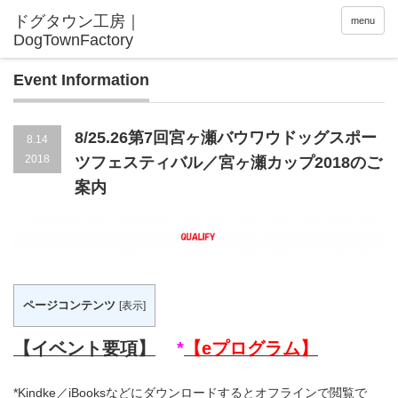
menu
Event Information
8/25.26第7回宮ヶ瀬バウワウドッグスポー
8.14
2018
ツフェスティバル／宮ヶ瀬カップ2018のご
案内
ページコンテンツ
[
表示
]
【イベント要項】
*
【eプログラム】
*Kindke／iBooksなどにダウンロードするとオフラインで閲覧で