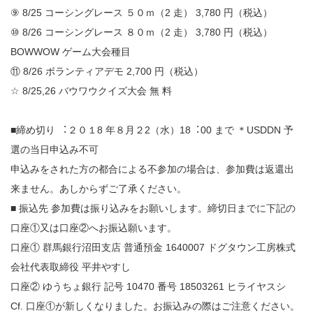
⑨ 8/25 コーシングレース ５０ｍ（2 走） 3,780 円（税込）
⑩ 8/26 コーシングレース ８０ｍ（2 走） 3,780 円（税込）
BOWWOW ゲーム大会種目
⑪ 8/26 ボランティアデモ 2,700 円（税込）
☆ 8/25,26 バウワウクイズ大会 無 料
■締め切り ︓２０１8 年８月２2（水）18︓00 まで ＊USDDN 予
選の当⽇申込み不可
申込みをされた⽅の都合による不参加の場合は、参加費は返還出
来ません。あしからずご了承ください。
■ 振込先 参加費は振り込みをお願いします。締切⽇までに下記の
⼝座①⼜は⼝座②へお振込願います。
⼝座① 群馬銀⾏沼⽥⽀店 普通預⾦ 1640007 ドグタウン工房株式
会社代表取締役 平井やすし
⼝座② ゆうちょ銀⾏ 記号 10470 番号 18503261 ヒライヤスシ
Cf. ⼝座①が新しくなりました。お振込みの際はご注意ください。