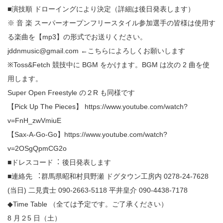
■演技順 ドローイングにより決定（詳細は後⽇発表します）
※ 音 楽 スーパーオープンフリースタイル参加選手の皆様は使用す
る楽曲を【mp3】の形式でお送りください。
jddnmusic@gmail.com ←こちらによろしくお願いします
※Toss&Fetch 競技中に BGM をかけます。BGM は次の 2 曲を使
用します。
Super Open Freestyle の２R も同様です
【Pick Up The Pieces】 https://www.youtube.com/watch?
v=FnH_zwVmiuE
【Sax-A-Go-Go】https://www.youtube.com/watch?
v=2OSgQpmCG2o
■ドレスコード︓ 後⽇発表します
■連絡先 ︓群馬県昭和村貝野瀬 ドグタウン工房内 0278-24-7628
(当⽇) ⼆⾒貴⼠ 090-2663-5118 平井皇介 090-4438-7178
◆Time Table （全ては予定です。ご了承ください）
8 月２5 ⽇（土）